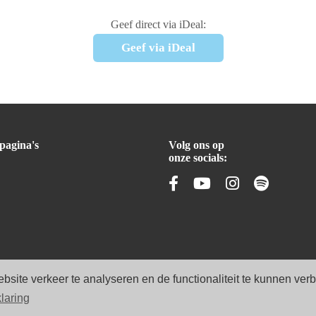
Geef direct via iDeal:
Geef via iDeal
pagina's
Volg ons op
onze socials:
e verkeer te analyseren en de functionaliteit te kunnen verbet
laring
dia