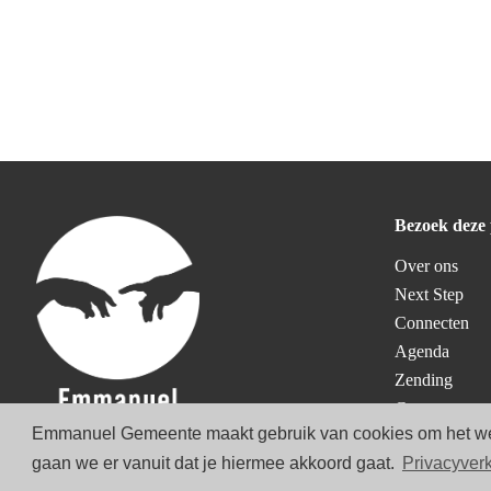
Bezoek deze 
Over ons
Next Step
Connecten
Agenda
Zending
Geven
Emmanuel Gemeente maakt gebruik van cookies om het websit
gaan we er vanuit dat je hiermee akkoord gaat.
Privacyverk
© 2026 Emmanuel Gemeente
|
Privacyverklaring
|
Sitemap
|
Realisatie:
NextDoorMe