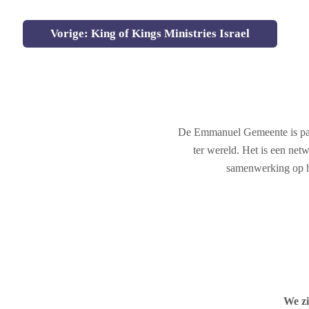
Vorige: King of Kings Ministries Israel
De Emmanuel Gemeente is par
ter wereld. Het is een net
samenwerking op he
We zi