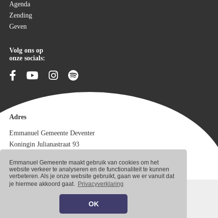
Agenda
Zending
Geven
Volg ons op
onze socials:
Adres
Emmanuel Gemeente Deventer
Koningin Julianastraat 93
7415 GK Deventer
Emmanuel Gemeente maakt gebruik van cookies om het
Meer contact
website verkeer te analyseren en de functionaliteit te kunnen
verbeteren. Als je onze website gebruikt, gaan we er vanuit dat
je hiermee akkoord gaat.
Privacyverklaring
© 2026 Emmanuel Gemeente
Privacyverklaring
OK
Sitemap