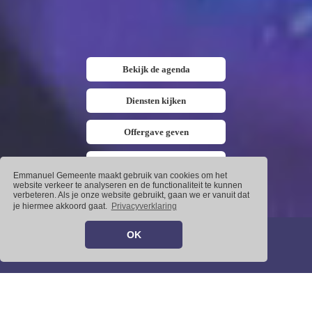
Bekijk de agenda
Diensten kijken
Offergave geven
Emmanuel leden App
Emmanuel Gemeente maakt gebruik van cookies om het
website verkeer te analyseren en de functionaliteit te kunnen
verbeteren. Als je onze website gebruikt, gaan we er vanuit dat
je hiermee akkoord gaat.
Privacyverklaring
OK
Volgende live-uitzending:
1
Dag(en) :
22
uur :
38
min :
06
sec
Welkom bij de Emmanuel gemeente!