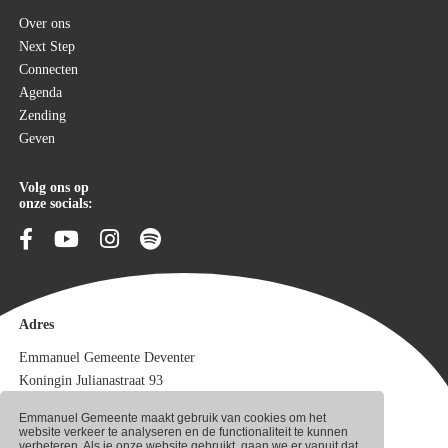
Over ons
Next Step
Connecten
Agenda
Zending
Geven
Volg ons op
onze socials:
Adres
Emmanuel Gemeente Deventer
Koningin Julianastraat 93
7415 GK Deventer
Emmanuel Gemeente maakt gebruik van cookies om het
Meer contact
website verkeer te analyseren en de functionaliteit te kunnen
verbeteren. Als je onze website gebruikt, gaan we er vanuit dat